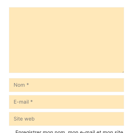
Commentaire
Nom
E-
mail
Site
web
Enregistrer mon nom, mon e-mail et mon site